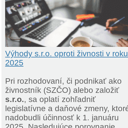
Výhody s.r.o. oproti živnosti v roku
2025
Pri rozhodovaní, či podnikať ako
živnostník (SZČO) alebo založiť
s.r.o.
, sa oplatí zohľadniť
legislatívne a daňové zmeny, ktor
nadobudli účinnosť k 1. januáru
2025. Nasledujúce porovnanie