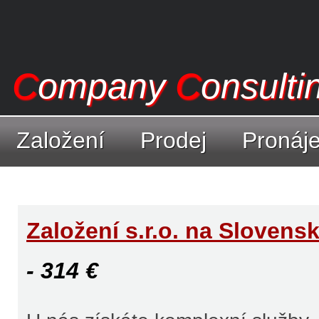
C
ompany
C
onsult
Založení
Prodej
Pronáje
Založení s.r.o. na Slovens
- 314 €