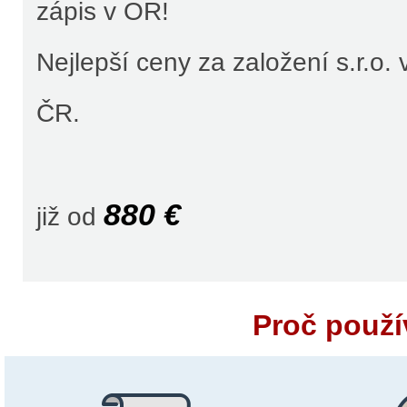
zápis v OR!
Nejlepší ceny za založení s.r.o. 
ČR.
880 €
již od
Proč použí