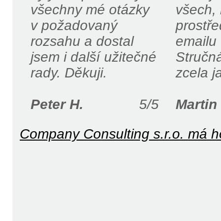
všechny mé otázky
všech, 
v požadovaný
prostře
rozsahu a dostal
emailu 
jsem i další užitečné
Stručná
rady. Děkuji.
zcela j
Peter H.
5
/
5
Martin 
Company Consulting s.r.o.
má h