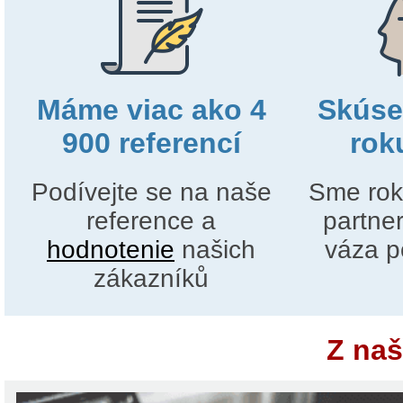
Máme viac ako 4
Skúse
900 referencí
rok
Podívejte se na naše
Sme rok
reference a
partne
hodnotenie
našich
váza p
zákazníků
Z naš