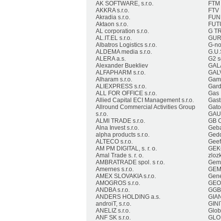
AK SOFTWARE, s.r.o.
FTM t
AKKRA s.r.o.
FTV 
Akradia s.r.o.
FUNN
Aktaon s.r.o.
FUTU
AL corporation s.r.o.
G TR
AL.IT.EL s.r.o.
GURT
Albatros Logistics s.r.o.
G-nov
ALDEMA media s.r.o.
G.U.S
ALERA a.s.
G2 se
Alexander Buekliev
GALA
ALFAPHARM s.r.o.
GALV
Alharam s.r.o.
Game
ALIEXPRESS s.r.o.
Gard
ALL FOR OFFICE s.r.o.
Gas I
Allied Capital ECI Management s.r.o.
Gast
Allround Commercial Activities Group
Gator
s.r.o.
GAUL
ALMI TRADE s.r.o.
GB C
Alna Invest s.r.o.
Geba
alpha products s.r.o.
Gedd
ALTECO s.r.o.
Geefu
AM PM DIGITAL, s. r. o.
GEKO
Amal Trade s. r. o.
zloz
AMBRATRADE spol. s r.o.
Gema
Amernes s.r.o.
GEMS
AMEX SLOVAKIA s.r.o.
Gene
AMOGROS s.r.o.
GEO
ANDBA s.r.o.
GGB, 
ANDERS HOLDING a.s.
GIAN
androiT, s.r.o.
GINIT
ANELIZ s.r.o.
Glob
ANF SK s.r.o.
GLOB