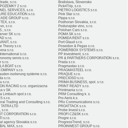
rade, s.r.o.
Bratislava, Slovensko
POZEMKY 2 s.r.o.
Pick4Trip, s.r.o.
EL SERVICES, s.r.o.
PIETRO LOGISTICS s.r.o.
RE EDUCATION s.r.o.
Pink Star s.r.o.
ADE GROUP s.r.o.
Pippa s.r.o.
EX, s.r.o.
Podhoran Slovakia, s.r.o.
o, s.r.o.
Podunajske vino, s.r.o.
., s.r.o.
Polohan Cars s.r.o.
rver SK s.r.o.
POMA SK s.r.o.
D s.r.o.
POMIDA RENT s.r.o.
ANIT, s.r.o.
Port Glaud s.r.o.
 Theory s.r.o.
Poseidon & Pegas s.r.o.
ena s.r.o.
POWERBOX SYSTEMS s.r.o.
nternational s.r.o.
PP Investment, s.r.o.
ronomy servis s.r.o.
PR & PARTNERS CORPORATION s.r.o.
 s.r.o.
Prada s.r.o.
A BOAT s.r.o.
Pragmastav s.r.o.
OMPANY s.r.o.
PRAGMASTEEL s.r.o.
uden-isolierung systeme s.r.o.
PRAQUE s.r.o.
a s.r.o.
PRECIOSO s.r.o.
 s.r.o.
PRIMA BUSINESS, spol. s r.o.
N RACING s.r.o. organizacna
PRINT READY s.r.o.
ka v SK
Printmania s.r.o.
 Limbach spol.s r.o.
PRM Consulting k. s.
 s.r.o.
Pro Aeris k.s.
ral Trading and Consulting s.r.o.
PRo Communications s.r.o.
 TATRA LTD
PROATTACK s.r.o.
s.r.o.
Probe Invest s.r.o.
T CORPORATION s.r.o.
PROFI CZ&SK s.r.o.
I s.r.o.
Progre s.r.o.
al agency Slovakia s.r.o.
ProgressTrend, s.r.o.
AL MAX, s.r.o.
PROINWEST GROUP s.r.o.