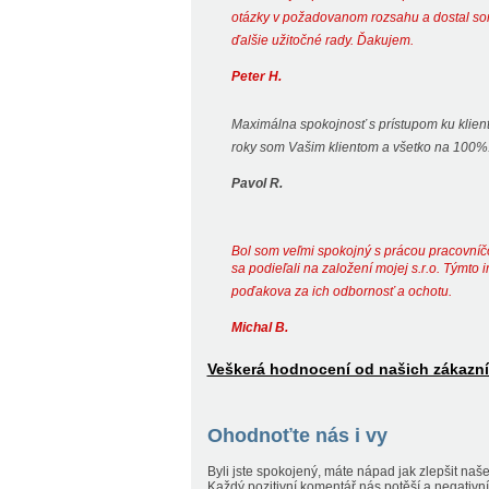
otázky v požadovanom rozsahu a dostal so
ďalšie užitočné rady. Ďakujem.
Peter H.
Maximálna spokojnosť s prístupom ku kliento
roky som Vašim klientom a všetko na 100%
Pavol R.
Bol som veľmi spokojný s prácou pracovníčo
sa podieľali na založení mojej s.r.o. Týmto
poďakova za ich odbornosť a ochotu.
Michal B.
Veškerá hodnocení od našich zákazn
Ohodnoťte nás i vy
Byli jste spokojený, máte nápad jak zlepšit na
Každý pozitivní komentář nás potěší a negativn