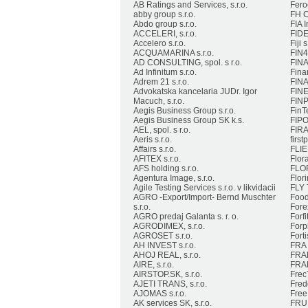
AB Ratings and Services, s.r.o.
Feroc
abby group s.r.o.
FH Co
Abdo group s.r.o.
FIA I
ACCELERI, s.r.o.
FIDE
Accelero s.r.o.
Fiji s
ACQUAMARINA s.r.o.
FIN4
AD CONSULTING, spol. s r.o.
FINA
Ad Infinitum s.r.o.
Finan
Adrem 21 s.r.o.
FINA
Advokatska kancelaria JUDr. Igor
FINE
Macuch, s.r.o.
FINP
Aegis Business Group s.r.o.
FinT
Aegis Business Group SK k.s.
FIPO
AEL, spol. s r.o.
FIRA 
Aeris s.r.o.
first
Affairs s.r.o.
FLIEB
AFITEX s.r.o.
Flora
AFS holding s.r.o.
FLOR
Agentura Image, s.r.o.
Flori
Agile Testing Services s.r.o. v likvidacii
FLY T
AGRO -Export/Import- Bernd Muschter
FoodL
s.r.o.
Fore
AGRO predaj Galanta s. r. o.
Forfit
AGRODIMEX, s.r.o.
Forpl
AGROSET s.r.o.
Fort
AH INVEST s.r.o.
FRA -
AHOJ REAL, s.r.o.
FRAM
AIRE, s.r.o.
FRAN
AIRSTOP.SK, s.r.o.
FrecT
AJETI TRANS, s.r.o.
Fredd
AJOMAS s.r.o.
Free 
AK services SK, s.r.o.
FRUI