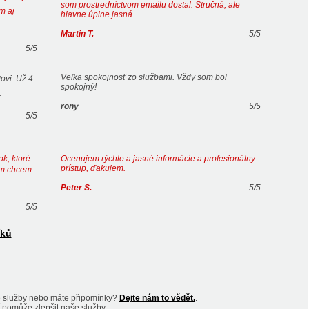
som prostredníctvom emailu dostal. Stručná, ale
m aj
hlavne úplne jasná.
Martin T.
5
/
5
5
/
5
Veľka spokojnosť zo službami. Vždy som bol
vi. Už 4
spokojný!
.
rony
5
/
5
5
/
5
k, ktoré
Ocenujem rýchle a jasné informácie a profesionálny
prístup, ďakujem.
 im chcem
Peter S.
5
/
5
5
/
5
íků
še služby nebo máte připomínky?
Dejte nám to vědět.
.
í pomůže zlepšit naše služby.