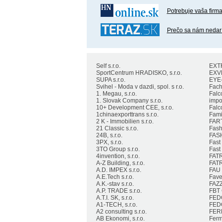
Potrebuje vaša firma
Prečo sa nám nedarí
Self s.r.o.
EXTR
SportCentrum HRADISKO, s.r.o.
EXVE
SUPA s.r.o.
EYE-
Svihel - Moda v dazdi, spol. s r.o.
Fachl
1. Megau, s.r.o.
Falc
1. Slovak Company s.r.o.
impor
10+ Development CEE, s.r.o.
Falc
1chinaexporttrans s.r.o.
Famil
2 K - Immobilien s.r.o.
FART
21 Classic s.r.o.
Fashi
24B, s.r.o.
FASH
3PX, s.r.o.
Fast 
3TO Group s.r.o.
Fast
4invention, s.r.o.
FATR
A-Z Building, s.r.o.
FATR
A.D. IMPEX s.r.o.
FAU B
A.E.Tech s.r.o.
Faver
A.K.-stav s.r.o.
FAZZ
A.P. TRADE s.r.o.
FBT 
A.T.I. SK, s.r.o.
FEDO
A1-TECH, s.r.o.
FEDO
A2 consulting s.r.o.
FERL
AB Ekonomi, s.r.o.
Ferma