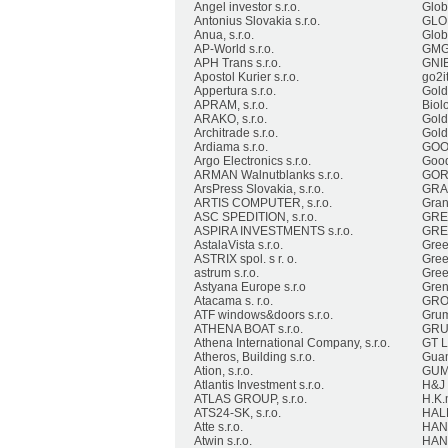
Angel investor s.r.o.
Glob
Antonius Slovakia s.r.o.
GLOB
Anua, s.r.o.
Globa
AP-World s.r.o.
GMG 
APH Trans s.r.o.
GNIB
Apostol Kurier s.r.o.
go2it
Appertura s.r.o.
Gold
APRAM, s.r.o.
Biol
ARAKO, s.r.o.
Golde
Architrade s.r.o.
Goldg
Ardiama s.r.o.
GOOD
Argo Electronics s.r.o.
Goodw
ARMAN Walnutblanks s.r.o.
GORO
ArsPress Slovakia, s.r.o.
GRAN
ARTIS COMPUTER, s.r.o.
Grant
ASC SPEDITION, s.r.o.
GREA
ASPIRA INVESTMENTS s.r.o.
GREE
AstalaVista s.r.o.
Gree
ASTRIX spol. s r. o.
Green
astrum s.r.o.
Gree
Astyana Europe s.r.o
Gren
Atacama s. r.o.
GROL
ATF windows&doors s.r.o.
Grumi
ATHENA BOAT s.r.o.
GRUS
Athena International Company, s.r.o.
GT L
Atheros, Building s.r.o.
Guam
Ation, s.r.o.
GUMP
Atlantis Investment s.r.o.
H&J 
ATLAS GROUP, s.r.o.
H.K.m
ATS24-SK, s.r.o.
HALD
Atte s.r.o.
HAND
Atwin s.r.o.
HANN