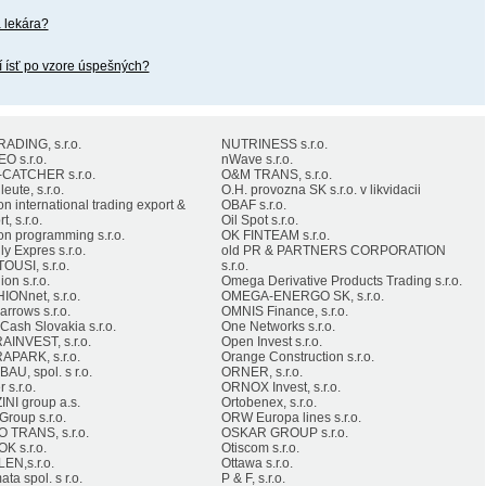
 lekára?
 ísť po vzore úspešných?
ADING, s.r.o.
NUTRINESS s.r.o.
O s.r.o.
nWave s.r.o.
CATCHER s.r.o.
O&M TRANS, s.r.o.
eute, s.r.o.
O.H. provozna SK s.r.o. v likvidacii
on international trading export &
OBAF s.r.o.
t, s.r.o.
Oil Spot s.r.o.
on programming s.r.o.
OK FINTEAM s.r.o.
y Expres s.r.o.
old PR & PARTNERS CORPORATION
OUSI, s.r.o.
s.r.o.
on s.r.o.
Omega Derivative Products Trading s.r.o.
IONnet, s.r.o.
OMEGA-ENERGO SK, s.r.o.
arrows s.r.o.
OMNIS Finance, s.r.o.
 Cash Slovakia s.r.o.
One Networks s.r.o.
AINVEST, s.r.o.
Open Invest s.r.o.
APARK, s.r.o.
Orange Construction s.r.o.
AU, spol. s r.o.
ORNER, s.r.o.
 s.r.o.
ORNOX Invest, s.r.o.
INI group a.s.
Ortobenex, s.r.o.
Group s.r.o.
ORW Europa lines s.r.o.
 TRANS, s.r.o.
OSKAR GROUP s.r.o.
K s.r.o.
Otiscom s.r.o.
EN,s.r.o.
Ottawa s.r.o.
ta spol. s r.o.
P & F, s.r.o.