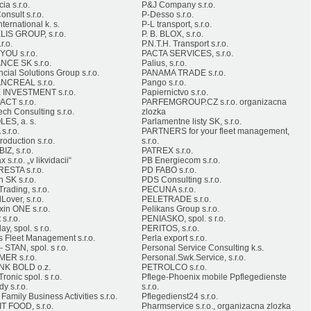
ia s.r.o.
P&J Company s.r.o.
nsult s.r.o.
P-Desso s.r.o.
nternational k. s.
P-L transport, s.r.o.
LIS GROUP, s.r.o.
P. B. BLOX, s.r.o.
.r.o.
P.N.T.H. Transport s.r.o.
YOU s.r.o.
PACTA SERVICES, s.r.o.
NCE SK s.r.o.
Palius, s.r.o.
cial Solutions Group s.r.o.
PANAMA TRADE s.r.o.
NCREAL s.r.o.
Pango s.r.o.
 INVESTMENT s.r.o.
Papiernictvo s.r.o.
ACT s.r.o.
PARFEMGROUP.CZ s.r.o. organizacna
ech Consulting s.r.o.
zlozka
LES, a. s.
Parlamentne listy SK, s.r.o.
s.r.o.
PARTNERS for your fleet management,
production s.r.o.
s.r.o.
IZ, s.r.o.
PATREX s.r.o.
x s.r.o. „v likvidacii“
PB Energiecom s.r.o.
ESTA s.r.o.
PD FABO s.r.o.
n SK s.r.o.
PDS Consulting s.r.o.
rading, s.r.o.
PECUNA s.r.o.
over, s.r.o.
PELETRADE s.r.o.
xin ONE s.r.o.
Pelikans Group s.r.o.
 s.r.o.
PENIASKO, spol. s r.o.
ay, spol. s r.o.
PERITOS, s.r.o.
is Fleet Management s.r.o.
Perla export s.r.o.
 STAN, spol. s r.o.
Personal Service Consulting k.s.
ER s.r.o.
Personal.Swk.Service, s.r.o.
K BOLD o.z.
PETROLCO s.r.o.
ronic spol. s r.o.
Pflege-Phoenix mobile Ppflegedienste
y s.r.o.
s.r.o.
Family Business Activities s.r.o.
Pflegedienst24 s.r.o.
T FOOD, s.r.o.
Pharmservice s.r.o., organizacna zlozka