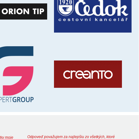
Odpoveď považujem za najlepšiu zo všetkých, ktoré
tky moje