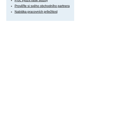
Proč využít naše služby
Prověřte si svého obchodního partnera
Nabídka pracovních príležitost