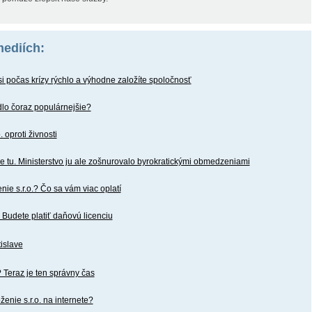
mediích:
i počas krízy rýchlo a výhodne založíte spoločnosť
ídlo čoraz populárnejšie?
 oproti živnosti
e tu. Ministerstvo ju ale zošnurovalo byrokratickými obmedzeniami
nie s.r.o.? Čo sa vám viac oplatí
 Budete platiť daňovú licenciu
tislave
 Teraz je ten správny čas
ženie s.r.o. na internete?