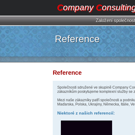
C
ompany
C
onsultin
Založení
společnost
Reference
Reference
Společnosti sdružené ve skupině Company Consu
zákazníkům poskytujeme komplexní služby se za
Mezi naše zákazníky patří společnosti a podnik
Maďarska, Polska, Ukrajiny, Německa, Itálie, Vel
Niektoré z našich referencií: