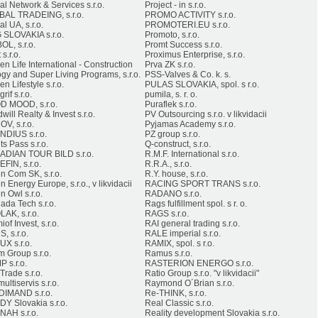
al Network & Services s.r.o.
Project - in s.r.o.
AL TRADEING, s.r.o.
PROMO ACTIVITY s.r.o.
l UA, s.r.o.
PROMOTERI.EU s.r.o.
SLOVAKIA s.r.o.
Promoto, s.r.o.
OL, s.r.o.
Promt Success s.r.o.
 s.r.o.
Proximus Enterprise, s.r.o.
en Life International - Construction
Prva ZK s.r.o.
ogy and Super Living Programs, s.r.o.
PSS-Valves & Co. k. s.
n Lifestyle s.r.o.
PULAS SLOVAKIA, spol. s r.o.
rif s.r.o.
pumila, s. r. o.
 MOOD, s.r.o.
Puraflek s.r.o.
ill Realty & Invest s.r.o.
PV Outsourcing s.r.o. v likvidacii
V, s.r.o.
Pyjamas Academy s.r.o.
DIUS s.r.o.
PZ group s.r.o.
s Pass s.r.o.
Q-construct, s.r.o.
DIAN TOUR BILD s.r.o.
R.M.F. International s.r.o.
FIN, s.r.o.
R.R.A., s.r.o.
n Com SK, s.r.o.
R.Y. house, s.r.o.
 Energy Europe, s.r.o., v likvidacii
RACING SPORT TRANS s.r.o.
n Owl s.r.o.
RADANO s.r.o.
ada Tech s.r.o.
Rags fulfillment spol. s r. o.
AK, s.r.o.
RAGS s.r.o.
of Invest, s.r.o.
RAI general trading s.r.o.
, s.r.o.
RALE imperial s.r.o.
UX s.r.o.
RAMIX, spol. s r.o.
 Group s.r.o.
Ramus s.r.o.
 s.r.o.
RASTERION ENERGO s.r.o.
Trade s.r.o.
Ratio Group s.r.o. "v likvidacii"
ultiservis s.r.o.
Raymond O´Brian s.r.o.
IMAND s.r.o.
Re-THINK, s.r.o.
Y Slovakia s.r.o.
Real Classic s.r.o.
AH s.r.o.
Reality development Slovakia s.r.o.