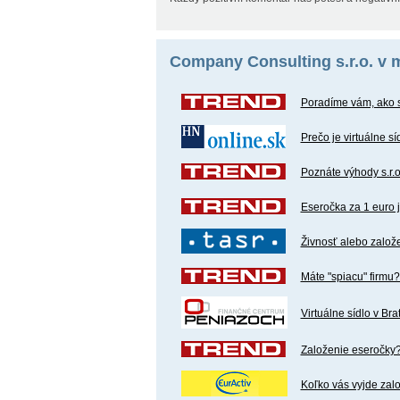
Company Consulting s.r.o. v 
Poradíme vám, ako s
Prečo je virtuálne s
Poznáte výhody s.r.o.
Eseročka za 1 euro j
Živnosť alebo založe
Máte "spiacu" firmu?
Virtuálne sídlo v Bra
Založenie eseročky?
Koľko vás vyjde zalo