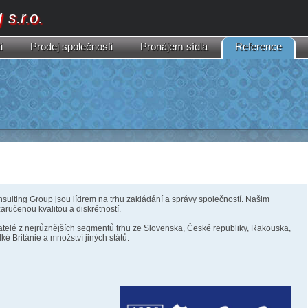
g
s.r.o.
i
Prodej
společnosti
Pronájem sídla
Reference
lting Group jsou lídrem na trhu zakládání a správy společností. Našim
ručenou kvalitou a diskrétností.
atelé z nejrůznějších segmentů trhu ze Slovenska, České republiky, Rakouska,
ké Británie a množství jiných států.